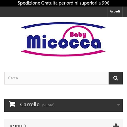
Accedi
Carrello
(vuoto)
MENÙ