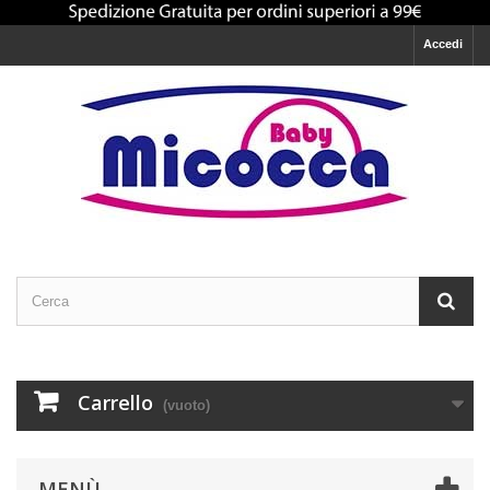
Accedi
Carrello
(vuoto)
MENÙ