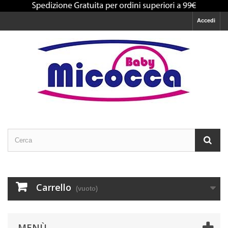
Accedi
Carrello
(vuoto)
MENÙ