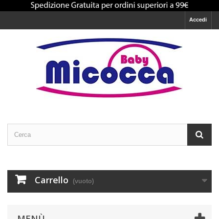
Accedi
Carrello
(vuoto)
MENÙ