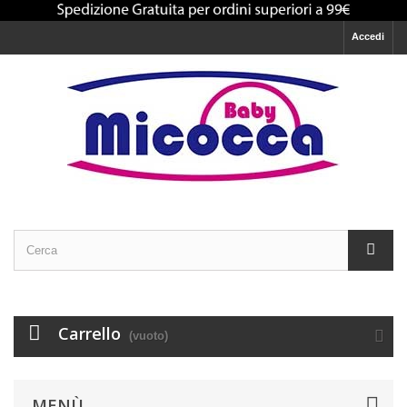
Accedi
Carrello
(vuoto)
MENÙ