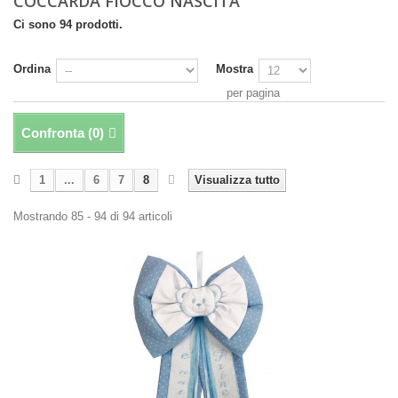
COCCARDA FIOCCO NASCITA
Ci sono 94 prodotti.
Ordina
Mostra
per pagina
Confronta (
0
)
1
...
6
7
8
Visualizza tutto
Mostrando 85 - 94 di 94 articoli