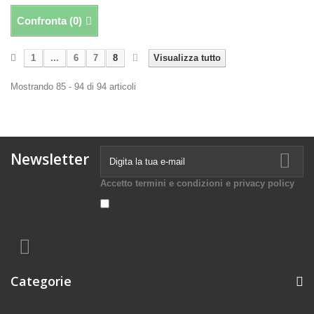
Confronta (
0
)
1
...
6
7
8
Visualizza tutto
Mostrando 85 - 94 di 94 articoli
Newsletter
Accetto termini e condizioni e privacy policy
Categorie